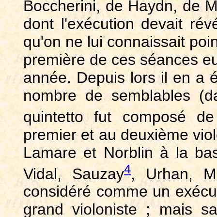
Boccherini, de Haydn, de M
dont l'exécution devait rév
qu'on ne lui connaissait poin
première de ces séances eu
année. Depuis lors il en a 
nombre de semblables (da
quintetto fut composé d
premier et au deuxième violo
Lamare et Norblin à la bas
4
Vidal, Sauzay
, Urhan, Mia
considéré comme un exécuta
grand violoniste ; mais sa