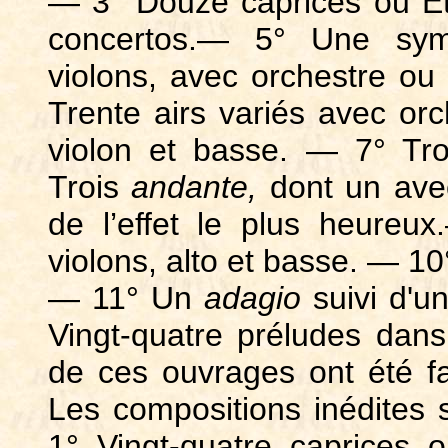
— 3° Douze caprices ou Et
concertos.— 5° Une sym
violons, avec orchestre 
Trente airs variés avec or
violon et basse. — 7° Tro
Trois
andante,
dont un ave
de l’effet le plus heureu
violons, alto et basse. — 10
— 11° Un
adagio
suivi d'
Vingt-quatre préludes dans 
de ces ouvrages ont été f
Les compositions inédites so
1° Vingt-quatre caprices 