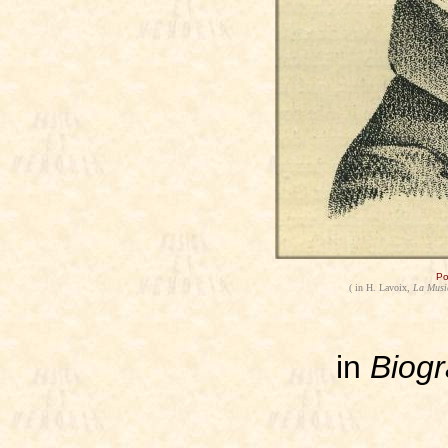
Po
( in H. Lavoix,
La Musiq
in
Biogr