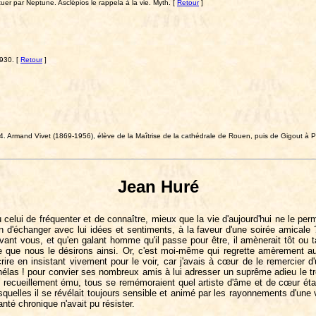
tuer par Neptune. Asclépios le rappela à la vie. Myth. [
Retour
]
1930. [
Retour
]
14. Armand Vivet (1869-1956), élève de la Maîtrise de la cathédrale de Rouen, puis de Gigout à Pa
Jean Huré
celui de fréquenter et de connaître, mieux que la vie d'aujourd'hui ne le pe
d'échanger avec lui idées et sentiments, à la faveur d'une soirée amicale ? 
vant vous, et qu'en galant homme qu'il passe pour être, il amènerait tôt ou
parce que nous le désirons ainsi. Or, c'est moi-même qui regrette amèrement 
crire en insistant vivement pour le voir, car j'avais à cœur de le remercier
hélas ! pour convier ses nombreux amis à lui adresser un suprême adieu le tren
cueillement ému, tous se remémoraient quel artiste d'âme et de cœur était
uelles il se révélait toujours sensible et animé par les rayonnements d'une vi
é chronique n'avait pu résister.