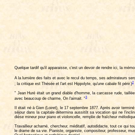
Quelque tardif qu'il apparaisse, c'est un devoir de rendre ici, la mémo
A la lumière des faits et avec le recul du temps, ses admirateurs seront 
2
; la critique est Thésée et l'art est Hippolyte, qu'une cabale fit périr.)
" Jean Huré était un grand diable d'homme, la carcasse rude, taillée
3
avec beaucoup de charme, On l'aimait. "
II était né à Gien (Loiret), le 17 septembre 1877. Après avoir terminé 
séjour dans la capitale détermina aussitôt sa vocation qui ne l'incli
dièse mineur pour piano et violoncelle, remplie de fraîcheur mélodiq
Travailleur acharné, chercheur, méditatif, autodidacte, tout ce qui to
le drame de sa vie. Pianiste, organiste, compositeur, professeur, musico