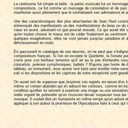
La cérémonie fut simple et belle ; la partie musicale fut un hommage 
compositions, ce fut comme un message de consolation et de paix qu
manifester aussi pleinement que le souhaitaient ses admirateurs et 
Une des caractéristiques des plus attachantes de Jean Huré consista
entrevoyait des manifestants ou des manifestations du beau ou du vrai
cœur en avant, advenant ce que pouvait ensuite. Ce qui aurait été un
qu'en toutes choses le mieux est de céder finalement au sentiment ; i
quelques exagérations, elles ne vont jamais jusqu'au paradoxe et à l'
délicieusement en route.
En parcourant le catalogue de ses œuvres, on ne peut que s'indigne
compositeurs français. Si l'on en excepte le
Quintette
, la
Sonate pia
croire pour son bonheur terrestre qu'il ait eu la joie d'entendre 
concertos, poèmes symphoniques, ballets ? N'ayons pas honte de di
tableau, un monument, nous avons tout loisir pour éveiller notre sens
sait si les dispositions et les caprices de notre réceptivité sont grand
On aurait tort de supposer que j'exprime ces regrets en raison d'un h
même un certain abandon qui en adoucit les contours, comme en toute
condition qu'elles lui servent à exprimer une image ou une sensation 
noble orgueil de prétendre qu'un musicien devait surpasser tous le
musique. Il voulait être un humaniste en même temps qu'un artiste et
appliquer à son auteur la promesse de l'Apocalypse faite à ceux qui m