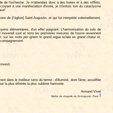
e de l'orchestre. Je m'attendais donc à des huées et à des sifflets,
croyant à une manifestation d'ironie, je m'enfuis loin du cataclysme
eur!
oire de [l’église] Saint-Augustin, et qui fut interprété solennellement,
ens élémentaires, d'un effet poignant. L'harmonisation du solo de
i
movendi
sunt
et
terra
les premières mesures de l'ouvre reviennent
Or, sur les mots
per
ignem
le grand orgue éclate en
grand chœur
et,
'accompagnement.
investi.
ment dans le meilleur sens du terme - d'illuminé, dont l'âme, assoiffée
par la plus éthérée la plus sublime harmonie.
Armand Vivet
9
Maître de chapelle de St-Augustin, Paris