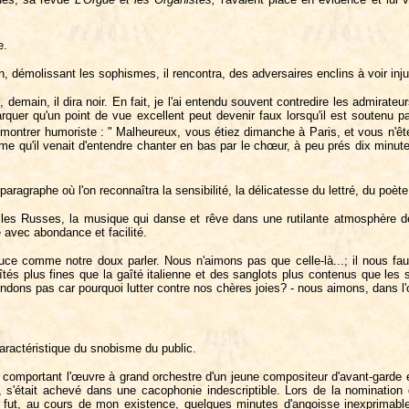
e.
rain, démolissant les sophismes, il rencontra, des adversaires enclins à voir i
c, demain, il dira noir. En fait, je l'ai entendu souvent contredire les admira
arquer qu'un point de vue excellent peut devenir faux lorsqu'il est soutenu 
 montrer humoriste : " Malheureux, vous étiez dimanche à Paris, et vous n'
hème qu'il venait d'entendre chanter en bas par le chœur, à peu prés dix minut
aragraphe où l'on reconnaîtra la sensibilité, la délicatesse du lettré, du poète
es Russes, la musique qui danse et rêve dans une rutilante atmosphère de f
e avec abondance et facilité.
ce comme notre doux parler. Nous n'aimons pas que celle-là...; il nous faut 
îtés plus fines que la gaîté italienne et des sanglots plus contenus que les
ndons pas car pourquoi lutter contre nos chères joies? - nous aimons, dans l'œ
caractéristique du snobisme du public.
rt comportant l'œuvre à grand orchestre d'un jeune compositeur d'avant-garde et
ore, s'était achevé dans une cacophonie indescriptible. Lors de la nominatio
Ce fut, au cours de mon existence, quelques minutes d'angoisse inexprimabl