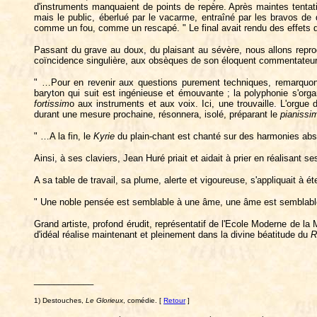
d'instruments manquaient de points de repère. Après maintes tentati
mais le public, éberlué par le vacarme, entraîné par les bravos de 
comme un fou, comme un rescapé. " Le final avait rendu des effets de v
Passant du grave au doux, du plaisant au sévère, nous allons reprod
coïncidence singulière, aux obsèques de son éloquent commentateur
" …Pour en revenir aux questions purement techniques, remarquons
baryton qui suit est ingénieuse et émouvante ; la polyphonie s'or
fortissim
o aux instruments et aux voix. Ici, une trouvaille. L'orgue
durant une mesure prochaine, résonnera, isolé, préparant le
pianissi
" …A la fin, le
Kyrie
du plain-chant est chanté sur des harmonies abso
Ainsi, à ses claviers, Jean Huré priait et aidait à prier en réalisant se
A sa table de travail, sa plume, alerte et vigoureuse, s'appliquait à ét
" Une noble pensée est semblable à une âme, une âme est semblable à
Grand artiste, profond érudit, représentatif de l'Ecole Moderne de la 
d'idéal réalise maintenant et pleinement dans la divine béatitude du
R
____________
1) Destouches,
Le Glorieux
, comédie. [
Retour
]