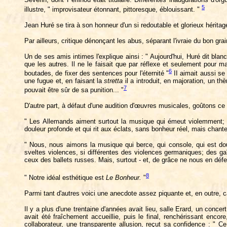
5
illustre, " improvisateur étonnant, pittoresque, éblouissant. "
Jean Huré se tira à son honneur d'un si redoutable et glorieux héritag
Par ailleurs, critique dénonçant les abus, séparant l'ivraie du bon g
Un de ses amis intimes l'explique ainsi : " Aujourd'hui, Huré dit blan
que les autres. Il ne le faisait que par réflexe et seulement pour m
6
boutades, de fixer des sentences pour l'éternité "
II aimait aussi se
une fugue et, en faisant la
stretta
il a introduit, en majoration, un t
7
pouvait être sûr de sa punition... "
D'autre part, à défaut d'une audition d'œuvres musicales, goûtons ce p
" Les Allemands aiment surtout la musique qui émeut violemment; l
douleur profonde et qui rit aux éclats, sans bonheur réel, mais chant
" Nous, nous aimons la musique qui berce, qui console, qui est dou
sveltes violences, si différentes des violences germaniques; des ga
ceux des ballets russes. Mais, surtout - et, de grâce ne nous en défe
8
" Notre idéal esthétique est
Le
Bonheur.
"
Parmi tant d'autres voici une anecdote assez piquante et, en outre, 
Il y a plus d'une trentaine d'années avait lieu, salle Erard, un conce
avait été fraîchement accueillie, puis le final, renchérissant enc
collaborateur, une transparente allusion, reçut sa confidence : " 