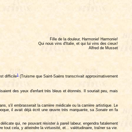
Fille de la douleur, Harmonie! Harmonie!
Qui nous vins d'Italie, et qui lui vins des cieux!
Alfred de Musset
1
t difficile
(Truisme que Saint-Saëns transcrivait approximativement
saient des yeux d'enfant très bleus et étonnés. Il souriait peu, mais
ns, s'il embrasserait la carrière médicale ou la carrière artistique. Le
 époque, il avait déjà écrit une œuvre très marquante, sa
Sonate
en fa
 délicate qui, ne pouvant résister à pareil labeur, engendra fatalement
out cela, y atteindre la virtuosité, et... valétudinaire, traîner sa vie.