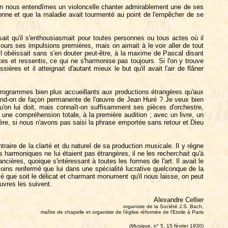
e sien nous entendîmes un violoncelle chanter admirablement une de ses
onne et que la maladie avait tourmenté au point de l'empêcher de se
ait qu'il s'enthousiasmait pour toutes personnes ou tous actes où il
jours ses impulsions premières, mais on aimait à le voir aller de tout
il obéissait sans s'en douter peut-être, à la maxime de Pascal disant
tes et ressentis, ce qui ne s'harmonise pas toujours. Si l'on y trouve
res et il atteignait d'autant mieux le but qu'il avait l'air de flâner
programmes bien plus accueillants aux productions étrangères qu'aux
tend-on de façon permanente de l'œuvre de Jean Huré ? Je veux bien
u'on lui doit, mais connaît-on suffisamment ses pièces d'orchestre,
e compréhension totale, à la première audition ; avec un livre, un
ière, si nous n'avons pas saisi la phrase emportée sans retour et Dieu
raire de la clarté et du naturel de sa production musicale. Il y règne
armoniques ne lui étaient pas étrangères, il ne les recherchait qu'à
ières, quoique s'intéressant à toutes les formes de l'art. Il avait le
ins renfermé que lui dans une spécialité lucrative quelconque de la
é que soit le délicat et charmant monument qu'il nous laisse, on peut
uvres les suivent.
Alexandre Cellier
organiste de la Société J.S. Bach,
maître de chapelle et organiste de l'église réformée de l'Etoile à Paris
(
Musique
, n° 5, 15 février 1930)