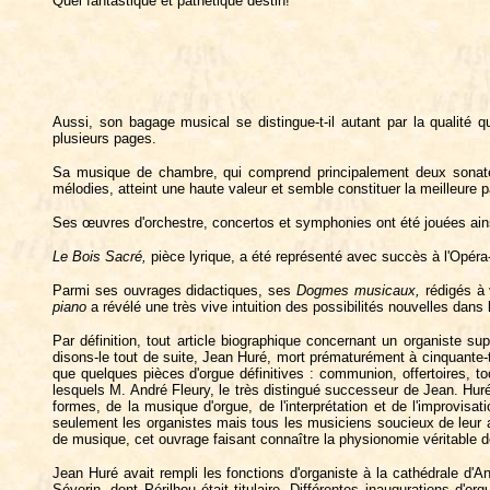
Quel fantastique et pathétique destin!
Aussi, son bagage musical se distingue-t-il autant par la qualité 
plusieurs pages.
Sa musique de chambre, qui comprend principalement deux sonates 
mélodies, atteint une haute valeur et semble constituer la meilleure p
Ses œuvres d'orchestre, concertos et symphonies ont été jouées ainsi
Le
Bois
Sacré,
pièce lyrique, a été représenté avec succès à l'Opé
Parmi ses ouvrages didactiques, ses
Dogmes
musicaux,
rédigés à v
piano
a révélé une très vive intuition des possibilités nouvelles dans 
Par définition, tout article biographique concernant un organiste 
disons-le tout de suite, Jean Huré, mort prématurément à cinquante-t
que quelques pièces d'orgue définitives : communion, offertoires, 
lesquels M. André Fleury, le très distingué successeur de Jean. Huré 
formes, de la musique d'orgue, de l'interprétation et de l'improvis
seulement les organistes mais tous les musiciens soucieux de leur 
de musique, cet ouvrage faisant connaître la physionomie véritable de l
Jean Huré avait rempli les fonctions d'organiste à la cathédrale 
Séverin, dont Périlhou était titulaire. Différentes inaugurations d'o