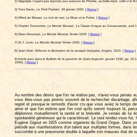
2) Hippolyte n'ayant pas répondu aux avances de Phèdre, sa belle-mère, celle-ci le fit 
3) Yves Dantu,
Le Petit Parisien
, 30 janvier 1930. [
Retour
]
4) Alfred de Musset.
La nuit de mai
, La Muse et le Poète. [
Retour
]
5) Charles Tournemire,
Le Monde Musical
: La Classe d'orgue au Conservatoire, avril 
6) Diran Alexanian,
Le Monde Musical
, février 1930. [
Retour
]
7) Dr J. Levin,
Le Monde Musical
, février 1930. [
Retour
]
8) Jean Huré,
Défense et illustration de la musique française
, Angers, 1915. [
Retour
]
9) Article paru dans le
Bulletin de la paroisse de Saint-Augustin
, janvier 1936, pp. 10-
1956). [
Retour
]
Au nombre des désirs que l'on ne réalise pas, n'avez-vous jamais eu 
vous êtes-vous pas promis souvent de le rechercher davantage, afin 
regret et presque le remords d'avoir cru que vous aviez le temps de
aime et que l'on estime que l'on croit qu'ils seront toujours là, 
déplorions mutuellement la rareté et la brièveté. Je venais de lui é
spontanéité généreuse qui le caractérisait. Le seul rendez-vous fut, 
Eugène Gigout en 1925 comme organiste du Grand Orgue. Dans un re
présidé aux manifestations d'un talent aux multiples formes, dans lesq
succombé à une pneumonie double à laquelle son mauvais état de sant