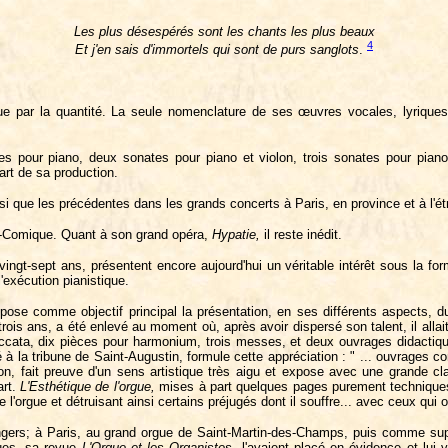
Les
plus
désespérés
sont
les
chants
les
plus
beaux
4
Et
j'en
sais
d'immortels
qui
sont
de
purs
sanglots
.
que par la quantité. La seule nomenclature de ses œuvres vocales, lyriques
pour piano, deux sonates pour piano et violon, trois sonates pour piano 
art de sa production.
 que les précédentes dans les grands concerts à Paris, en province et à l'ét
ra-Comique. Quant à son grand opéra,
Hypatie,
il reste inédit.
ingt-sept ans, présentent encore aujourd'hui un véritable intérêt sous la form
l'exécution pianistique.
suppose comme objectif principal la présentation, en ses différents aspects,
rois ans, a été enlevé au moment où, après avoir dispersé son talent, il alla
toccata, dix pièces pour harmonium, trois messes, et deux ouvrages didactiq
à la tribune de Saint-Augustin, formule cette appréciation : " ... ouvrages con
ation, fait preuve d'un sens artistique très aigu et expose avec une grande 
art.
L'Esthétique
de
l'orgue,
mises à part quelques pages purement techniques
'orgue et détruisant ainsi certains préjugés dont il souffre... avec ceux qui on
d'Angers; à Paris, au grand orgue de Saint-Martin-des-Champs, puis comme s
rgues, sa revue
L'Orgue
et
les
Organistes,
l'avaient placé en évidence et lui 