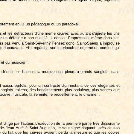
njustement en lui un pédagogue ou un paradoxal.
teurs et les détracteurs d'une même œuvre, avec autant d'âpreté les uns
par un défenseur non qualifié. Il donnait l'impression, même dans ses
êtes pas venu à Saint-Séverin? Pensez donc, Saint-Saëns a improvisé
es auparavant. Et il regardait son interlocuteur comme un criminel qui
 et du musicien :
éerie; les Italiens, la musique qui pleure à grands sanglots, sans
aussi, parfois, pour un contraste d'un instant, de ces élégantes et
 sanglots italiens; des bondissements plus onduleux, plus sobres que
uvre musicale, la sérénité, le recueillement, le charme...
 dirigé par l'auteur. L'exécution de la première partie très dissonante
n de Jean Huré à Saint-Augustin, le soussigné risquant, près de son
e du fait que les cuivres avaient perdu la mesure et que les copies