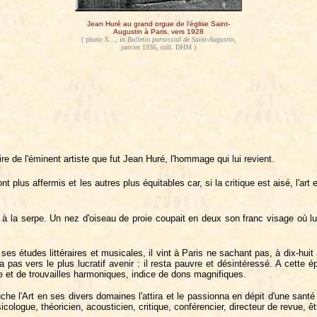
Jean Huré au grand orgue de l'église Saint-
Augustin à Paris, vers 1928
( photo X..., in
Bulletin paroissial de Saint-Augustin
,
janvier 1936, coll. DHM )
ire de l'éminent artiste que fut Jean Huré, l'hommage qui lui revient.
plus affermis et les autres plus équitables car, si la critique est aisé, l'art es
 à la serpe. Un nez d'oiseau de proie coupait en deux son franc visage où lui
ses études littéraires et musicales, il vint à Paris ne sachant pas, à dix-huit a
na pas vers le plus lucratif avenir : il resta pauvre et désintéressé. A cette
ue et de trouvailles harmoniques, indice de dons magnifiques.
uche l'Art en ses divers domaines l'attira et le passionna en dépit d'une santé
logue, théoricien, acousticien, critique, conférencier, directeur de revue, être t