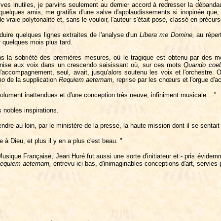
ves inutiles, je parvins seulement au dernier accord à redresser la débandad
quelques amis, me gratifia d'une salve d'applaudissements si inopinée que, 
raie polytonalité et, sans le vouloir, l'auteur s'était posé, classé en précurs
uire quelques lignes extraites de l'analyse d'un
Libera
me
Domine,
au répert
 quelques mois plus tard.
 la sobriété des premières mesures, où le tragique est obtenu par des moy
ganise aux voix dans un crescendo saisissant où, sur ces mots
Quando coel
 d'accompagnement, seul, avait, jusqu'alors soutenu les voix et l'orchestre. 
mo
de la supplication
Requiem
aeternam,
reprise par les chœurs et l'orgue d
lument inattendues et d'une conception très neuve, infiniment musicale... "
s nobles inspirations.
endre au loin, par le ministère de la presse, la haute mission dont il se sentait 
 Dieu, et plus il y en a plus c'est beau. "
Musique Française, Jean Huré fut aussi une sorte d'initiateur et - pris évidem
equiem
aeternam,
entrevu ici-bas, d'inimaginables conceptions d'art, servies 