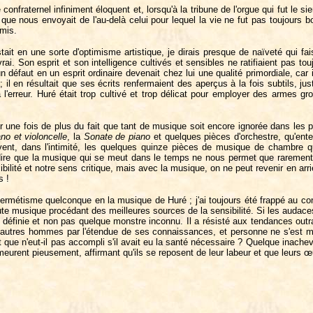
confraternel infiniment éloquent et, lorsqu'à la tribune de l'orgue qui fut l
e nous envoyait de l'au-delà celui pour lequel la vie ne fut pas toujours b
amis.
it en une sorte d'optimisme artistique, je dirais presque de naïveté qui fais
. Son esprit et son intelligence cultivés et sensibles ne ratifiaient pas tou
 défaut en un esprit ordinaire devenait chez lui une qualité primordiale, car 
l en résultait que ses écrits renfermaient des aperçus à la fois subtils, jus
erreur. Huré était trop cultivé et trop délicat pour employer des armes grossiè
r une fois de plus du fait que tant de musique soit encore ignorée dans les 
no et violoncelle
, la
Sonate de piano
et quelques pièces d'orchestre, qu'en
souvent, dans l'intimité, les quelques quinze pièces de musique de chambre q
re que la musique qui se meut dans le temps ne nous permet que rarement un
ibilité et notre sens critique, mais avec la musique, on ne peut revenir en arr
s !
ermétisme quelconque en la musique de Huré ; j'ai toujours été frappé au cont
 musique procédant des meilleures sources de la sensibilité. Si les audaces h
définie et non pas quelque monstre inconnu. Il a résisté aux tendances outranc
s autres hommes par l'étendue de ses connaissances, et personne ne s'est mo
 que n'eut-il pas accompli s'il avait eu la santé nécessaire ? Quelque inachev
eurent pieusement, affirmant qu'ils se reposent de leur labeur et que leurs œ