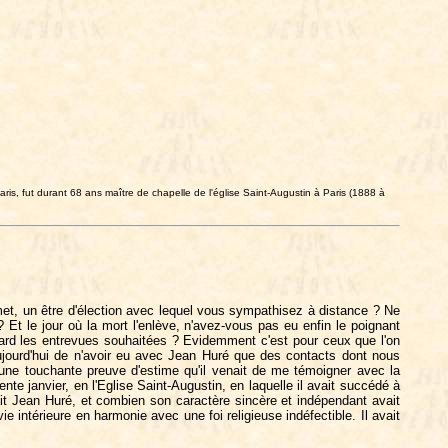
ris, fut durant 68 ans maître de chapelle de l'église Saint-Augustin à Paris (1888 à
rmet, un être d'élection avec lequel vous sympathisez à distance ? Ne
Et le jour où la mort l'enlève, n'avez-vous pas eu enfin le poignant
 tard les entrevues souhaitées ? Evidemment c'est pour ceux que l'on
aujourd'hui de n'avoir eu avec Jean Huré que des contacts dont nous
 d'une touchante preuve d'estime qu'il venait de me témoigner avec la
te janvier, en l'Eglise Saint-Augustin, en laquelle il avait succédé à
 Jean Huré, et combien son caractère sincère et indépendant avait
e intérieure en harmonie avec une foi religieuse indéfectible. Il avait