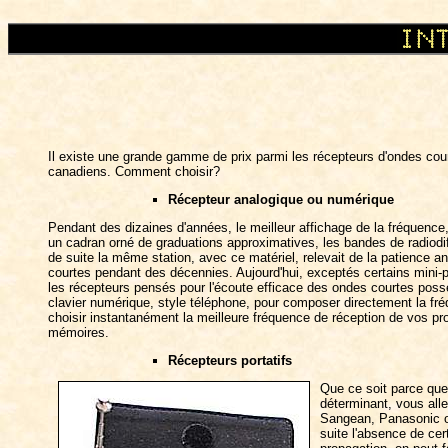
Il existe une grande gamme de prix parmi les récepteurs d'ondes court
canadiens. Comment choisir?
Récepteur analogique ou numérique
Pendant des dizaines d'années, le meilleur affichage de la fréquence, 
un cadran orné de graduations approximatives, les bandes de radiodiff
de suite la même station, avec ce matériel, relevait de la patience a
courtes pendant des décennies. Aujourd'hui, exceptés certains mini-p
les récepteurs pensés pour l'écoute efficace des ondes courtes poss
clavier numérique, style téléphone, pour composer directement la f
choisir instantanément la meilleure fréquence de réception de vos p
mémoires.
Récepteurs portatifs
Que ce soit parce que 
déterminant, vous all
Sangean, Panasonic ou
suite l'absence de ce