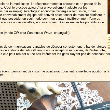
érale de la modulation. Le récepteur recrée la porteuse et se passe de la
. C'est le procédé aujourd'hui universellement adopté par les
ues par exemple). Avantages: économie d'énergie à l'émission, moins
r convenablement équipé doit pouvoir sélectionner de manière distincte la
utôt que posséder un seul mode commun captant indifféremment l'une ou
es écoutes occasionnelles, non intensives. Bien examiner les portatifs à ce
morse (mode CW pour Continuous Wave, en anglais).
Ce
FM
po
pe
eurs de communications capables de décoder correctement la bande latérale
ru
e de stations de radiodiffusion dont la réception est gênée, de l'autre côté,
s elle peut rebuter ou ne pas intéresser les gens n'ayant pas de penchant pou
dent, permettant de choisir le point exact donnant la meilleure audition à l'in
ake.