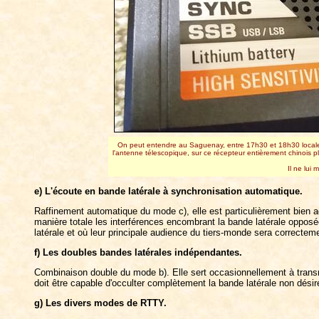
On peut entendre au Saguenay, entre 17h30 et 18h30 locales 
l'antenne télescopique, sur ce récepteur entièrement chinois 
Il ne lui
e) L'écoute en bande latérale à synchronisation automatique.
Raffinement automatique du mode c), elle est particulièrement bien a
manière totale les interférences encombrant la bande latérale opposée
latérale et où leur principale audience du tiers-monde sera correct
f) Les doubles bandes latérales indépendantes.
Combinaison double du mode b). Elle sert occasionnellement à transm
doit être capable d'occulter complètement la bande latérale non dés
g) Les divers modes de RTTY.