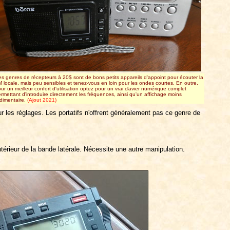
s genres de récepteurs à 20$ sont de bons petits appareils d'appoint pour écouter la
 locale, mais peu sensibles et tenez-vous en loin pour les ondes courtes. En outre,
ur un meilleur confort d'utilisation optez pour un vrai clavier numérique complet
rmettant d'introduire directement les fréquences, ainsi qu'un affichage moins
dimentaire.
(Ajout 2021)
r les réglages. Les portatifs n'offrent généralement pas ce genre de
térieur de la bande latérale. Nécessite une autre manipulation.