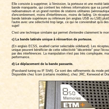
Elle consiste à supprimer, à l'émission, la porteuse et une moitié lat
bande manquante, qui contient les mêmes informations que sa jumelle
radioamateurs et un grand nombre de stations utilitaires (aéronautiq
d'encombrement, moins d'interférences, moins de fading. Un récepteu
bande latérale supérieure ou inférieure (en anglais USB ou LSB) pl
l'autre avec une sélectivité trop large, ce qui ne conviendrait qu'à d
sujet!
C'est une technique similaire qui permet d'entendre clairement le 
c) La bande latérale unique à réinsertion de porteuse.
(En anglais ECSS, exalted carrier selectable sideband). Les récept
unique peuvent bénéficier de cette sélectivité "décentrée" pour l'écout
par des interférences. La manipulation n'est pas très compliquée, mai
performance.
d) Le déplacement de la bande passante.
(Passband tuning ou IF Shift). Ce sont des raffinements du mode précé
Disponible chez Icom (certains modèles), chez JRC, Kenwood et Dr