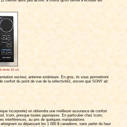
 11 mètres alors peu active, à moins qu'on tienne à écouter les
à droite 20 cm.
entation secteur, antenne extérieure. En gros, ils vous permettront
 confort du point de vue de la sélectivité1, encore que SONY ait
pique incorporée) on obtiendra une meilleure assurance de confort
d, Icom, presque toutes japonaises. En particulier chez Icom,
es interférences, au prix de quelques manipulations
teignant ou dépassant les 1 000 $ canadiens, sans parler du haut