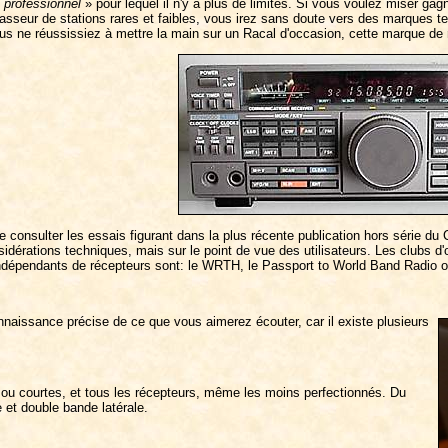
«
professionnel
» pour lequel il n'y a plus de limites. Si vous voulez miser gag
asseur de stations rares et faibles, vous irez sans doute vers des marques
s ne réussissiez à mettre la main sur un Racal d'occasion, cette marque de r
de consulter les essais figurant dans la plus récente publication hors série d
dérations techniques, mais sur le point de vue des utilisateurs. Les clubs d'o
indépendants de récepteurs sont: le WRTH, le Passport to World Band Radio o
naissance précise de ce que vous aimerez écouter, car il existe plusieurs
ou courtes, et tous les récepteurs, même les moins perfectionnés. Du
 et double bande latérale.