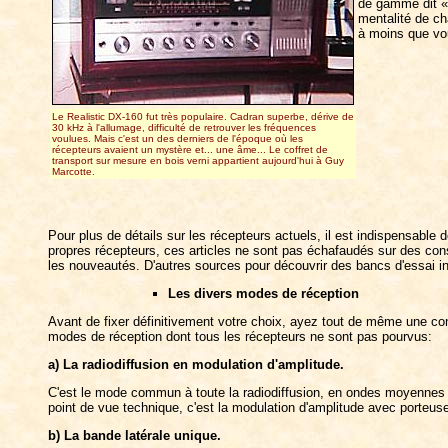
de gamme dit 
mentalité de ch
à moins que vou
Le Realistic DX-160 fut très populaire. Cadran superbe, dérive de
30 kHz à l'allumage, difficulté de retrouver les fréquences
voulues. Mais c'est un des derniers de l'époque où les
récepteurs avaient un mystère et... une âme... Le coffret de
transport sur mesure en bois verni appartient aujourd'hui à Guy
Marcotte.
Pour plus de détails sur les récepteurs actuels, il est indispensable 
propres récepteurs, ces articles ne sont pas échafaudés sur des consi
les nouveautés. D'autres sources pour découvrir des bancs d'essai 
Les divers modes de réception
Avant de fixer définitivement votre choix, ayez tout de même une con
modes de réception dont tous les récepteurs ne sont pas pourvus:
a) La radiodiffusion en modulation d'amplitude.
C'est le mode commun à toute la radiodiffusion, en ondes moyennes 
point de vue technique, c'est la modulation d'amplitude avec porteuse
b) La bande latérale unique.