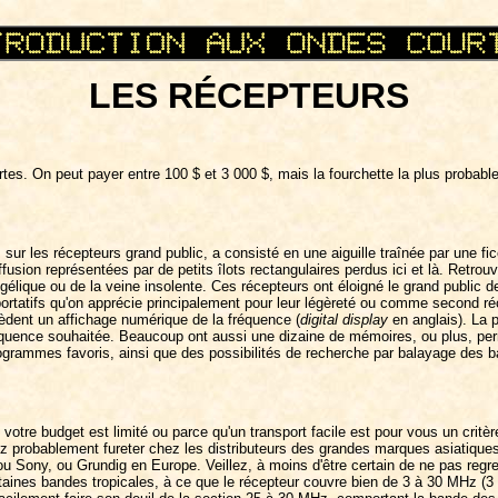
LES RÉCEPTEURS
es. On peut payer entre 100 $ et 3 000 $, mais la fourchette la plus probable,
sur les récepteurs grand public, a consisté en une aiguille traînée par une fice
usion représentées par de petits îlots rectangulaires perdus ici et là. Retrouv
ngélique ou de la veine insolente. Ces récepteurs ont éloigné le grand public 
ortatifs qu'on apprécie principalement pour leur légèreté ou comme second ré
èdent un affichage numérique de la fréquence (
digital display
en anglais). La p
réquence souhaitée. Beaucoup ont aussi une dizaine de mémoires, ou plus, pe
rogrammes favoris, ainsi que des possibilités de recherche par balayage des 
votre budget est limité ou parce qu'un transport facile est pour vous un critèr
ez probablement fureter chez les distributeurs des grandes marques asiatiques
 Sony, ou Grundig en Europe. Veillez, à moins d'être certain de ne pas regret
rtaines bandes tropicales, à ce que le récepteur couvre bien de 3 à 30 MHz 