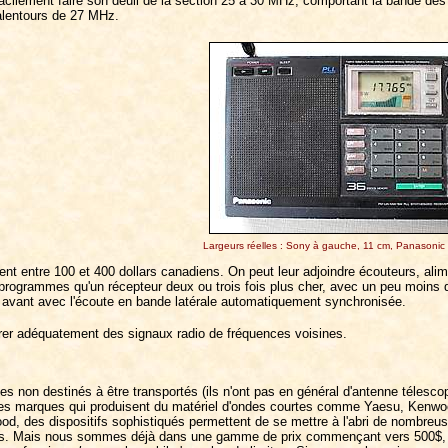
facilement faire son deuil de la section 25 à 30 MHz, comportant la bande des
alentours de 27 MHz.
Largeurs réelles : Sony à gauche, 11 cm, Panasonic 
ent entre 100 et 400 dollars canadiens. On peut leur adjoindre écouteurs, alim
rogrammes qu'un récepteur deux ou trois fois plus cher, avec un peu moins de
 avant avec l'écoute en bande latérale automatiquement synchronisée.
arer adéquatement des signaux radio de fréquences voisines.
s non destinés à être transportés (ils n'ont pas en général d'antenne télesco
les marques qui produisent du matériel d'ondes courtes comme Yaesu, Kenwoo
d, des dispositifs sophistiqués permettent de se mettre à l'abri de nombreus
s. Mais nous sommes déjà dans une gamme de prix commençant vers 500$, at