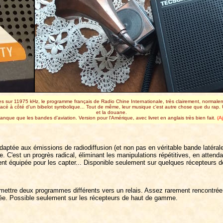
sur 11975 kHz, le programme français de Radio Chine Internationale, très clairement, normaleme
placé à côté d'un bibelot symbolique... Tout de même, leur musique c'est autre chose que du rap
et la douane.
 manque que les bandes d'aviation. Version pour l'Amérique, avec livret en anglais très bien fait.
(Aj
daptée aux émissions de radiodiffusion (et non pas en véritable bande latéra
. C'est un progrès radical, éliminant les manipulations répétitives, en attenda
ement équipée pour les capter... Disponible seulement sur quelques récepteur
ettre deux programmes différents vers un relais. Assez rarement rencontrée 
irée. Possible seulement sur les récepteurs de haut de gamme.