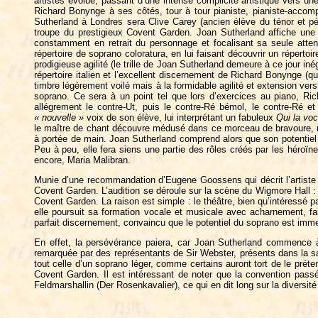
artistes évolue, passant d’une intense complicité artistique vers u
Richard Bonynge à ses côtés, tour à tour pianiste, pianiste-accompa
Sutherland à Londres sera Clive Carey (ancien élève du ténor et pé
troupe du prestigieux Covent Garden. Joan Sutherland affiche une g
constamment en retrait du personnage et focalisant sa seule atte
répertoire de soprano coloratura, en lui faisant découvrir un répertoi
prodigieuse agilité (le trille de Joan Sutherland demeure à ce jour i
répertoire italien et l’excellent discernement de Richard Bonynge 
timbre légèrement voilé mais à la formidable agilité et extension ver
soprano. Ce sera à un point tel que lors d’exercices au piano, R
allégrement le contre-Ut, puis le contre-Ré bémol, le contre-Ré e
« nouvelle »
voix de son élève, lui interprétant un fabuleux
Qui la vo
le maître de chant découvre médusé dans ce morceau de bravoure, rec
à portée de main. Joan Sutherland comprend alors que son potentiel a
Peu à peu, elle fera siens une partie des rôles créés par les héroïnes
encore, Maria Malibran.
Munie d’une recommandation d’Eugene Goossens qui décrit l’artis
Covent Garden. L’audition se déroule sur la scène du Wigmore Hall : 
Covent Garden. La raison est simple : le théâtre, bien qu’intéressé p
elle poursuit sa formation vocale et musicale avec acharnement, f
parfait discernement, convaincu que le potentiel du soprano est immen
En effet, la persévérance paiera, car Joan Sutherland commence à s
remarquée par des représentants de Sir Webster, présents dans la salle
tout celle d’un soprano léger, comme certains auront tort de le prét
Covent Garden. Il est intéressant de noter que la convention passée 
Feldmarshallin (Der Rosenkavalier), ce qui en dit long sur la diversit