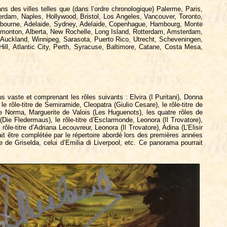
ns des villes telles que (dans l’ordre chronologique) Palerme, Paris,
rdam, Naples, Hollywood, Bristol, Los Angeles, Vancouver, Toronto,
Melbourne, Adelaide, Sydney, Adelaide, Copenhague, Hambourg, Monte
dmonton, Alberta, New Rochelle, Long Island, Rotterdam, Amsterdam,
 Auckland, Winnipeg, Sarasota, Puerto Rico, Utrecht, Scheveningen,
ill, Atlantic City, Perth, Syracuse, Baltimore, Catane, Costa Mesa,
s vaste et comprenant les rôles suivants : Elvira (I Puritani), Donna
 rôle-titre de Semiramide, Cleopatra (Giulio Cesare), le rôle-titre de
de Norma, Marguerite de Valois (Les Huguenots), les quatre rôles de
(Die Fledermaus), le rôle-titre d’Esclarmonde, Leonora (Il Trovatore),
ôle-titre d’Adriana Lecouvreur, Leonora (Il Trovatore), Adina (L’Elisir
ait être complétée par le répertoire abordé lors des premières années
 de Griselda, celui d’Emilia di Liverpool, etc. Ce panorama pourrait