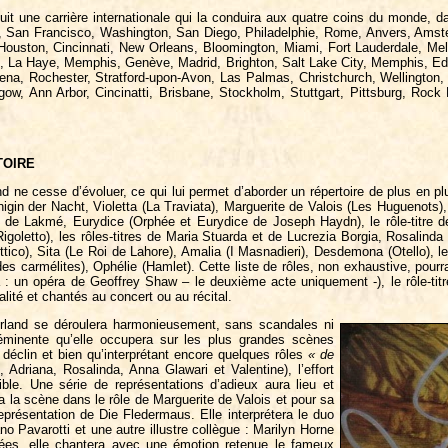
uit une carrière internationale qui la conduira aux quatre coins du monde, da
 San Francisco, Washington, San Diego, Philadelphie, Rome, Anvers, Amste
l, Houston, Cincinnati, New Orleans, Bloomington, Miami, Fort Lauderdale, 
es, La Haye, Memphis, Genève, Madrid, Brighton, Salt Lake City, Memphis, E
na, Rochester, Stratford-upon-Avon, Las Palmas, Christchurch, Wellington,
 Ann Arbor, Cincinatti, Brisbane, Stockholm, Stuttgart, Pittsburg, Rock H
TOIRE
ne cesse d’évoluer, ce qui lui permet d’aborder un répertoire de plus en plu
n der Nacht, Violetta (La Traviata), Marguerite de Valois (Les Huguenots), le
itre de Lakmé, Eurydice (Orphée et Eurydice de Joseph Haydn), le rôle-titre 
igoletto), les rôles-titres de Maria Stuarda et de Lucrezia Borgia, Rosalinda 
ttico), Sita (Le Roi de Lahore), Amalia (I Masnadieri), Desdemona (Otello), le r
es carmélites), Ophélie (Hamlet). Cette liste de rôles, non exhaustive, pourr
a : un opéra de Geoffrey Shaw – le deuxième acte uniquement -), le rôle-titre
lité et chantés au concert ou au récital.
erland se déroulera harmonieusement, sans scandales ni
ééminente qu’elle occupera sur les plus grandes scènes
déclin et bien qu’interprétant encore quelques rôles
« de
 Adriana, Rosalinda, Anna Glawari et Valentine), l’effort
ble. Une série de représentations d’adieux aura lieu et
 la scène dans le rôle de Marguerite de Valois et pour sa
eprésentation de Die Fledermaus. Elle interprétera le duo
o Pavarotti et une autre illustre collègue : Marilyn Horne
es, elle chantera avec une émotion retenue le fameux