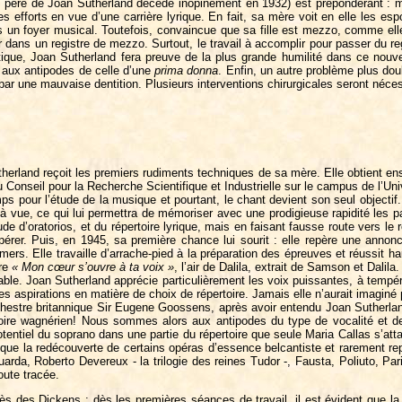
e père de Joan Sutherland décède inopinément en 1932) est prépondérant : mère 
efforts en vue d’une carrière lyrique. En fait, sa mère voit en elle les espoi
 un foyer musical. Toutefois, convaincue que sa fille est mezzo, comme elle 
r dans un registre de mezzo. Surtout, le travail à accomplir pour passer du r
tique, Joan Sutherland fera preuve de la plus grande humilité dans ce nouve
 aux antipodes de celle d’une
prima donna
. Enfin, un autre problème plus dou
 par une mauvaise dentition. Plusieurs interventions chirurgicales seront néc
rland reçoit les premiers rudiments techniques de sa mère. Elle obtient ensu
 Conseil pour la Recherche Scientifique et Industrielle sur le campus de l’Uni
mps pour l’étude de la musique et pourtant, le chant devient son seul objectif.
 à vue, ce qui lui permettra de mémoriser avec une prodigieuse rapidité les p
étude d’oratorios, et du répertoire lyrique, mais en faisant fausse route vers 
’opérer. Puis, en 1945, sa première chance lui sourit : elle repère une a
s. Elle travaille d’arrache-pied à la préparation des épreuves et réussit ha
tre
« Mon cœur s’ouvre à ta voix »
, l’air de Dalila, extrait de Samson et Dalil
éable. Joan Sutherland apprécie particulièrement les voix puissantes, à tempé
es aspirations en matière de choix de répertoire. Jamais elle n’aurait imagin
hestre britannique Sir Eugene Goossens, après avoir entendu Joan Sutherland 
rtoire wagnérien! Nous sommes alors aux antipodes du type de vocalité et 
el du soprano dans une partie du répertoire que seule Maria Callas s’attacha
i que la redécouverte de certains opéras d’essence belcantiste et rarement r
rda, Roberto Devereux - la trilogie des reines Tudor -, Fausta, Poliuto, Par
oute tracée.
 des Dickens : dès les premières séances de travail, il est évident que la 