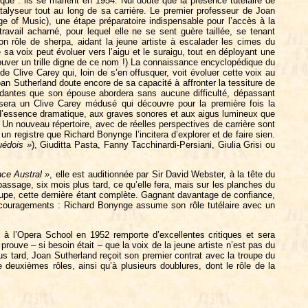
que : ils se marient en 1954. Nul doute que la présence tutélaire de
atalyseur tout au long de sa carrière. Le premier professeur de Joan
e of Music), une étape préparatoire indispensable pour l’accès à la
avail acharné, pour lequel elle ne se sent guère taillée, se tenant
 rôle de sherpa, aidant la jeune artiste à escalader les cimes du
e sa voix peut évoluer vers l’aigu et le suraigu, tout en déployant une
trouver un trille digne de ce nom !) La connaissance encyclopédique du
de Clive Carey qui, loin de s’en offusquer, voit évoluer cette voix au
oan Sutherland doute encore de sa capacité à affronter la tessiture de
ndantes que son épouse abordera sans aucune difficulté, dépassant
e sera un Clive Carey médusé qui découvre pour la première fois la
d’essence dramatique, aux graves sonores et aux aigus lumineux que
Un nouveau répertoire, avec de réelles perspectives de carrière sont
 registre que Richard Bonynge l’incitera d’explorer et de faire sien.
uédois »
), Giuditta Pasta, Fanny Tacchinardi-Persiani, Giulia Grisi ou
nce Austral »
, elle est auditionnée par Sir David Webster, à la tête du
assage, six mois plus tard, ce qu’elle fera, mais sur les planches du
troupe, cette dernière étant complète. Gagnant davantage de confiance,
découragements : Richard Bonynge assume son rôle tutélaire avec un
) à l’Opera School en 1952 remporte d’excellentes critiques et sera
prouve – si besoin était – que la voix de la jeune artiste n’est pas du
us tard, Joan Sutherland reçoit son premier contrat avec la troupe du
e deuxièmes rôles, ainsi qu’à plusieurs doublures, dont le rôle de la