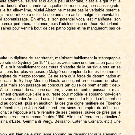
attentive, sévère et quelque peu autoritaire, c’est elle qui instille
rs brisés d’une carrière à laquelle elle renoncera, non sans regrets.
le fut elle-même, Muriel Alston ne mesure pas le véritable potentiel
egistre de mezzo à celui de soprano sera ardu : malgré les inévitables
l apprentissage. En effet, si son potentiel vocal est manifeste, son
loureux perturbera l’enfance, puis l’adolescence de Joan Sutherland :
essaires pour venir à bout de ces pathologies et ne manqueront pas de
ite un diplôme de secrétariat, maîtrisant habilement la sténographie
versité de Sydney (en 1944), après avoir suivi une formation parallèle
 Elle suit parallèlement des cours d’histoire de la musique tout en se
artitions les plus virtuoses.) Malgré son emploi du temps bien rempli,
le registre de mezzo-soprano. Ce ne sera qu’à force de détermination et
nnonce dans le Sydney Morning Herald annonçant un concours de chant
ut la main son passage au concours (en guise de premier prix : deux
a. A ce tournant de sa jeune carrière, la voix est certes puissante, mais
rament dramatique : elle a du reste pour modèle le soprano norvégien
é pouvoir aborder Amina, Lucia di Lammermoor, La Fille du régiment ou
au concert, puis en audition, la désigne digne héritière de Florence
de répertoire que Joan Sutherland fera siens à compter du début des
it à l’époque à faire renaître de ses cendres, suivie de près par le
eprésentés sera surnommée dès 1950. Elle se réfèrera en particulier à
isina d’Este, Gemma di Vergy, Belisario, Caterina Cornaro, etc.) Une
voix est bien celle d’un large soprano ne demandant qu’à s’épanouir