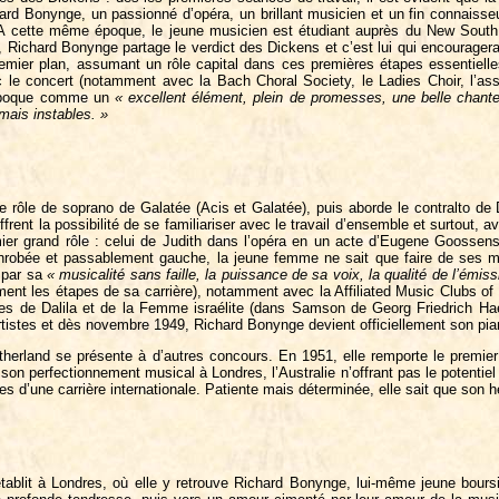
rd Bonynge, un passionné d’opéra, un brillant musicien et un fin connaisseur d
 A cette même époque, le jeune musicien est étudiant auprès du New South
n, Richard Bonynge partage le verdict des Dickens et c’est lui qui encouragera
premier plan, assumant un rôle capital dans ces premières étapes essentiel
c le concert (notamment avec la Bach Choral Society, le Ladies Choir, l’ass
e époque comme un
« excellent élément, plein de promesses, une belle chant
mais instables. »
 rôle de soprano de Galatée (Acis et Galatée), puis aborde le contralto de
ffrent la possibilité de se familiariser avec le travail d’ensemble et surtout
emier grand rôle : celui de Judith dans l’opéra en un acte d’Eugene Goossen
 enrobée et passablement gauche, la jeune femme ne sait que faire de ses
e par sa
« musicalité sans faille, la puissance de sa voix, la qualité de l’émis
ment les étapes de sa carrière), notamment avec la Affiliated Music Clubs of 
les de Dalila et de la Femme israélite (dans Samson de Georg Friedrich Ha
artistes et dès novembre 1949, Richard Bonynge devient officiellement son pi
herland se présente à d’autres concours. En 1951, elle remporte le premier
a son perfectionnement musical à Londres, l’Australie n’offrant pas le potentiel
rtes d’une carrière internationale. Patiente mais déterminée, elle sait que son 
ablit à Londres, où elle y retrouve Richard Bonynge, lui-même jeune boursi