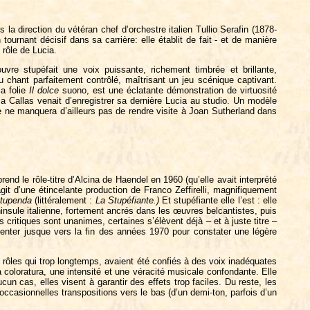
a direction du vétéran chef d’orchestre italien Tullio Serafin (1878-
ournant décisif dans sa carrière: elle établit de fait - et de manière
u rôle de Lucia.
re stupéfait une voix puissante, richement timbrée et brillante,
 chant parfaitement contrôlé, maîtrisant un jeu scénique captivant.
a folie
Il dolce
suono, est une éclatante démonstration de virtuosité
ria Callas venait d’enregistrer sa dernière Lucia au studio. Un modèle
ne ne manquera d’ailleurs pas de rendre visite à Joan Sutherland dans
nd le rôle-titre d’Alcina de Haendel en 1960 (qu’elle avait interprété
it d’une étincelante production de Franco Zeffirelli, magnifiquement
Stupenda
(littéralement :
La Stupéfiante.)
Et stupéfiante elle l’est : elle
insule italienne, fortement ancrés dans les œuvres belcantistes, puis
critiques sont unanimes, certaines s’élèvent déjà – et à juste titre –
tienter jusque vers la fin des années 1970 pour constater une légère
es rôles qui trop longtemps, avaient été confiés à des voix inadéquates
 coloratura, une intensité et une véracité musicale confondante. Elle
un cas, elles visent à garantir des effets trop faciles. Du reste, les
occasionnelles transpositions vers le bas (d’un demi-ton, parfois d’un