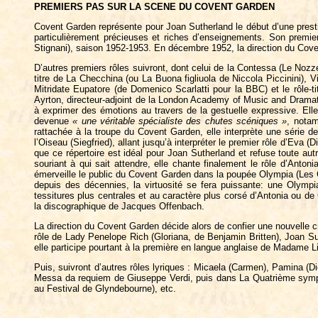
PREMIERS PAS SUR LA SCENE DU COVENT GARDEN
Covent Garden représente pour Joan Sutherland le début d’une presti
particulièrement précieuses et riches d’enseignements. Son premier
Stignani), saison 1952-1953. En décembre 1952, la direction du Cove
D’autres premiers rôles suivront, dont celui de la Contessa (Le Noz
titre de La Checchina (ou La Buona figliuola de Niccola Piccinini), Vi
Mitridate Eupatore (de Domenico Scarlatti pour la BBC) et le rôle-
Ayrton, directeur-adjoint de la London Academy of Music and Dramatic
à exprimer des émotions au travers de la gestuelle expressive. Elle
devenue
« une véritable spécialiste des chutes scéniques »
, notam
rattachée à la troupe du Covent Garden, elle interprète une série 
l’Oiseau (Siegfried), allant jusqu’à interpréter le premier rôle d’Eva
que ce répertoire est idéal pour Joan Sutherland et refuse toute autr
souriant à qui sait attendre, elle chante finalement le rôle d’Anto
émerveille le public du Covent Garden dans la poupée Olympia (Les Con
depuis des décennies, la virtuosité se fera puissante: une Olympia
tessitures plus centrales et au caractère plus corsé d’Antonia ou d
la discographique de Jacques Offenbach.
La direction du Covent Garden décide alors de confier une nouvelle 
rôle de Lady Penelope Rich (Gloriana, de Benjamin Britten), Joan Sut
elle participe pourtant à la première en langue anglaise de Madame L
Puis, suivront d’autres rôles lyriques : Micaela (Carmen), Pamina (Di
Messa da requiem de Giuseppe Verdi, puis dans La Quatrième symph
au Festival de Glyndebourne), etc.