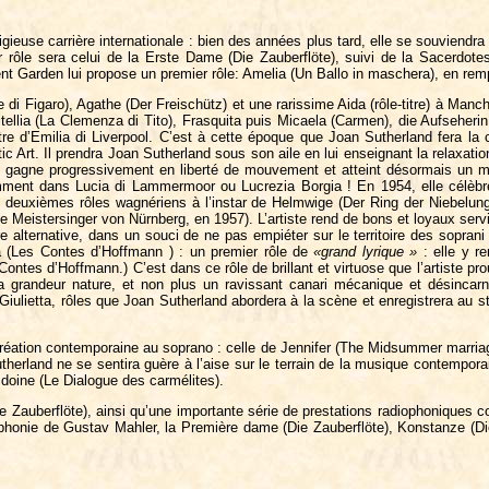
gieuse carrière internationale : bien des années plus tard, elle se souvien
 rôle sera celui de la Erste Dame (Die Zauberflöte), suivi de la Sacerdot
nt Garden lui propose un premier rôle: Amelia (Un Ballo in maschera), en remp
ze di Figaro), Agathe (Der Freischütz) et une rarissime Aida (rôle-titre) à M
tellia (La Clemenza di Tito), Frasquita puis Micaela (Carmen), die Aufseherin 
titre d’Emilia di Liverpool. C’est à cette époque que Joan Sutherland fera
 Art. Il prendra Joan Sutherland sous son aile en lui enseignant la relaxation
 gagne progressivement en liberté de mouvement et atteint désormais un meill
ment dans Lucia di Lammermoor ou Lucrezia Borgia ! En 1954, elle célèbre
de deuxièmes rôles wagnériens à l’instar de Helmwige (Der Ring der Niebelung
 (Die Meistersinger von Nürnberg, en 1957). L’artiste rend de bons et loyaux ser
e alternative, dans un souci de ne pas empiéter sur le territoire des soprani
nia (Les Contes d’Hoffmann ) : un premier rôle de
«grand lyrique »
: elle y 
tes d’Hoffmann.) C’est dans ce rôle de brillant et virtuose que l’artiste pro
 grandeur nature, et non plus un ravissant canari mécanique et désincarné
e Giulietta, rôles que Joan Sutherland abordera à la scène et enregistrera a
création contemporaine au soprano : celle de Jennifer (The Midsummer marriag
herland ne se sentira guère à l’aise sur le terrain de la musique contemporain
idoine (Le Dialogue des carmélites).
e Zauberflöte), ainsi qu’une importante série de prestations radiophoniques c
onie de Gustav Mahler, la Première dame (Die Zauberflöte), Konstanze (Di