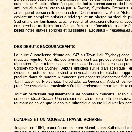
dans l’aigu. A cette même époque, elle fait la connaissance de Richa
ami lors d’un récital organisé par le Sydney Symphony Orchestra.
artistique et personnelle pourra éclore. Contrairement à Muriel Alsto
devient un complice artistique privilégié et un sherpa musical de 
Sutherland se familiarise avec le récital et occasionnellement, ave
comprend de multiples tournées en Australie. Considérée à cett
belles notes graves sonores et puissantes, aux aigus
« magnifiques 
DES DEBUTS ENCOURAGEANTS
La jeune Australienne débute en 1947 au Town Hall (Sydney) dans le
mauvais registre. Ceci dit, ces premiers contrats professionnels lui o
réputation. Cette intense activité musicale la conduit vers son pr
Conservatoire de Sydney. Débuts difficiles sur le plan scénique :
évidente. Toutefois, sur le strict plan vocal, son interprétation frapp
produire dans de nombreux concerts (les concerts jalonneront fidèle
Tannhäuser, du Freischütz, Hérodiade, La Gioconda, Aida et les rô
première association musicale s’établit sereinement entre les deux 
Tout en participant régulièrement à de nombreux concerts, Joan Sut
concours
Mobil Quest
). Une décision est alors prise : elle poursuivr
tournant de sa vie que la capitale britannique pourra lui ouvrir les po
LONDRES ET UN NOUVEAU TRAVAIL ACHARNE
Toujours en 1951, escortée de sa mère Muriel, Joan Sutherland s’ét