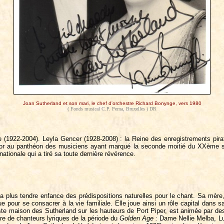
Joan Sutherland et son mari, le chef d'orchestre Richard Bonynge, vers 1980
( Fonds musical C.P. Perna, Bruxelles ) DR
ge (1922-2004). Leyla Gencer (1928-2008) : la Reine des enregistrements pir
s d’or au panthéon des musiciens ayant marqué la seconde moitié du XXème s
ationale qui a tiré sa toute dernière révérence.
lus tendre enfance des prédispositions naturelles pour le chant. Sa mère, 
 pour se consacrer à la vie familiale. Elle joue ainsi un rôle capital dans s
aste maison des Sutherland sur les hauteurs de Port Piper, est animée par 
re de chanteurs lyriques de la période du
Golden Age :
Dame Nellie Melba, Lui