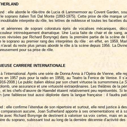
UTHERLAND
nd : elle aborde le rôle-titre de Lucia di Lammermoor au Covent Garden, sous l
 le soprano italien Toti Dal Monte (1893-1975). Cette prise de rôle marque un t
, inoubliable interprète du rôle, les lettres de noblesse et toutes les facettes d
et aériennes de soprani coloratura épris de vocalises mécaniques, découv
 couleur intrinsèquement dramatique. Une Lucia faite de chair et de sang, au
ences révisées par Richard Bonynge) dans la première partie de la scène de l
te le soprano au premier rang des interprètes du rôle : en effet, en 1959, Ma
 n’avait du reste plus jamais abordé le rôle à la scène depuis 1956. La Divi
ureusement pour sa prise de rôle.
GIEUSE CARRIERE INTERNATIONALE
 l’international. Après une série de Donna Anna à l’Opéra de Vienne, elle repre
s en 1957 puis pour la radio en 1959), au Teatro la Fenice de Venise. Il s’ag
1916-2008.) Le public italien ébloui par son chant virtuose la surnommera
La 
lomb, une assurance et une virtuosité extraordinaires. Les théâtres de la pén
 et les chefs-d’œuvre de Haendel étaient relativement peu représentés. Si les 
en (une faiblesse tout aussi déplorée dans la langue française : il faudra pa
d : elle confirme l’étendue de son répertoire et surtout, elle rend justice à d
sans comparaison aucune, Joan Sutherland apporte à ses ornementations et à sa
ite avec Richard Bonynge de destinent à valoriser sa voix certes, mais en auc
ère du soprano, subissant tout au long de la dernière décennie d’activité des 