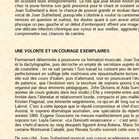
en écoutant leurs enregistrements. Le rôle que joue Muriel Alston (l
chez la jeune femme son goût prononcé pour le chant et soutient ses 
Joan Sutherland a donc la chance de pouvoir grandir et évoluer dans
vocal de Joan Sutherland, puisqu’elle s’obstine à vouloir la cantonne
remises en question et surtout, les doutes quant à son avenir artis
physique un peu gauche et un début d’embonpoint offrent une image
une délicate infection chronique aux synus et aux oreilles, aggravée
compromettre ses chances de carrière.
UNE VOLONTE ET UN COURAGE EXEMPLAIRES
Fermement déterminée à poursuivre sa formation musicale, Joan Suthe
et la dactylographie, puis décroche un emploi de secrétaire auprès du
de couturière : on ne sait jamais ! Son travail lui consent peu de te
perfectionnant en solfège (elle maîtrisera une époustouflante lecture
elle suit des cours d’italien, puis d’allemand, tout en poursuivant l’
de patience, que l’évolution vers la tessiture de soprano pourra s
organisé par deux éminents pédagogues, John Dickens et Aida Summer
années de cours gratuits dans leur studio.) Elle y interprète entre au
limitée dans l’étendue et relativement lourde, compacte et peu mall
Kirsten Flagstad, une éminente wagnérienne, ce qui en dit long sur s
Lakmé. C’est à cette époque que le réputé compositeur et chef d’orc
Austral, le soprano dramatique australien, une spécialiste du répe
années 1960. Eugene Goossens ne mesure manifestement pas le potenti
soprano turc Leyla Gencer.
«La Donizetti renaissance »
: c’est ains
des chefs-d’œuvre au rang desquels figurent Anna Bolena, Maria Stua
certaine Montserrat Caballé, puis Renata Scotto suivront cette voix t
De son côté, Joan Sutherland poursuit son
cursus
académique auprès