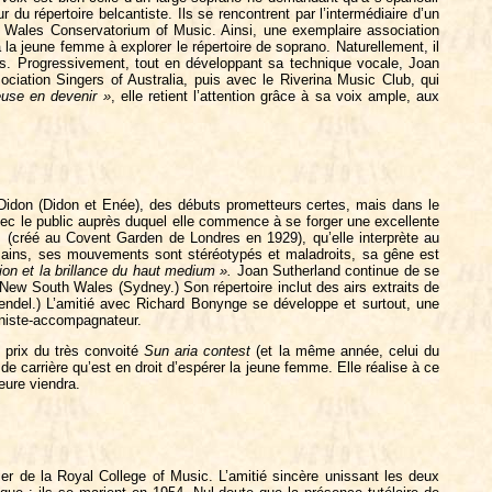
u répertoire belcantiste. Ils se rencontrent par l’intermédiaire d’un
 Wales Conservatorium of Music. Ainsi, une exemplaire association
 la jeune femme à explorer le répertoire de soprano. Naturellement, il
les. Progressivement, tout en développant sa technique vocale, Joan
ociation Singers of Australia, puis avec le Riverina Music Club, qui
euse en devenir »
, elle retient l’attention grâce à sa voix ample, aux
 Didon (Didon et Enée), des débuts prometteurs certes, mais dans le
, avec le public auprès duquel elle commence à se forger une excellente
s (créé au Covent Garden de Londres en 1929), qu’elle interprète au
 mains, ses mouvements sont stéréotypés et maladroits, sa gêne est
sion et la brillance du haut medium ».
Joan Sutherland continue de se
New South Wales (Sydney.) Son répertoire inclut des airs extraits de
endel.) L’amitié avec Richard Bonynge se développe et surtout, une
aniste-accompagnateur.
 prix du très convoité
Sun aria contest
(et la même année, celui du
 de carrière qu’est en droit d’espérer la jeune femme. Elle réalise à ce
heure viendra.
er de la Royal College of Music. L’amitié sincère unissant les deux