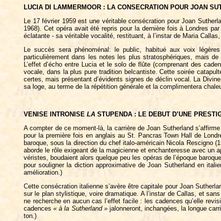
LUCIA DI LAMMERMOOR : LA CONSECRATION POUR JOAN S
Le 17 février 1959 est une véritable consécration pour Joan Sutherla
1968). Cet opéra avait été repris pour la dernière fois à Londres par
éclatante - sa véritable vocalité, restituant, à l’instar de Maria Callas
Le succès sera phénoménal: le public, habitué aux voix légères 
particulièrement dans les notes les plus stratosphériques, mais de
L’effet d’écho entre Lucia et le solo de flûte (comprenant des cad
vocale, dans la plus pure tradition belcantiste. Cette soirée catapul
certes, mais présentant d’évidents signes de déclin vocal. La Divine
sa loge, au terme de la répétition générale et la complimentera chale
VENISE INTRONISE
LA
STUPENDA : LE DEBUT D’UNE PRESTI
A compter de ce moment-là, la carrière de Joan Sutherland s’affirme à
pour la première fois en anglais au St. Pancras Town Hall de Londre
baroque, sous la direction du chef italo-américain Nicola Rescigno (
aborde le rôle exigeant de la magicienne et enchanteresse avec un ap
véristes, boudaient alors quelque peu les opéras de l’époque baroque,
pour souligner la diction approximative de Joan Sutherland en itali
amélioration.)
Cette consécration italienne s’avère être capitale pour Joan Sutherlan
sur le plan stylistique, voire dramatique. A l’instar de Callas, et 
ne recherche en aucun cas l’effet facile : les cadences qu’elle revis
cadences
« à la Sutherland »
jalonneront, inchangées, la longue carri
ton.)