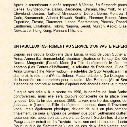
Après le retentissant succès remporté à Venise,
La Stupenda
pours
Gênes, Glyndebourne, Dallas, Barcelone, Chicago, New York, Milan,
Cleveland, Boston, Hartford, Minneapolis, Detroit, Berne, Montrea
Carlo, Sacramento, Atlanta, Newark, Seattle, Florence, Buenos Air
Cupertino, Fresno, Claremont, Lisbon, Sacramento, Phoenix, Pasade
Eindhoven, Oklahoma, Tokyo, Nagoya, Seoul, Munich, Asolo, Glasgow,
Newcastle, Hong Kong, Pennant Hills, etc.
UN FABULEUX INSTRUMENT AU SERVICE D’UN VASTE REPER
Depuis ses débuts londoniens dans Lucia, la voix de Joan Sutherland 
Anna, Amina (La Sonnambula), Beatrice (Beatrice di Tenda), Die Königi
Norma, Marguerite (Faust), Marie (La Fille du régiment), le rôle-t
soprano (Les Contes d’Hoffmann), le rôle-titre de Rodelinda, Gilda (R
Anna Glawari (The Merry widow), le rôle-titre de Suor Angelica (Il Tri
d’amore), le rôle-titre d’Anna Bolena, Madame Lidoine (Le Dialogue d
de la carrière ou interprétés pour la radio : Mrs Empson (All at Se
s’enrichir de nombreux extraits d’opéras non abordés dans leur intégra
Jusqu’à ses adieux à la scène en 1990, la carrière de Joan Suth
controverses, mais elle sera toujours consciente de la place pr
lyriques. Dès la fin des années 1980, la voix montre des signes de 
jeunesse »
(Lucia, La Fille du régiment, Leonora dans Il Trovatore,
vocal, mais également physique, devient de plus en plus percepti
finalement, ce sera à l’Opéra de Sydney que Joan Sutherland quittera
toute dernière apparition au concert, au Covent Garden lors d’une r
Parigi o cara
extrait de La Traviata
¸
avec son ami de toujours, Lucian
(pour un duo de Semiramide.) Lors de ces deux émouvantes soiré