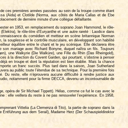
dra de ces premières années passées au sein de la troupe comme étant
essa (Aida) et Clotilde (Norma, aux côtés de Maria Callas et de Ebe
lacement de dernière minute d’une collègue défaillante.
anchester en 1953, en remplacement du soprano Joan Hammond, le rôle-
(Elektra), le rôle-titre d’Euryanthe et une autre rareté : Laodice dans
 la connaissance du comédien et metteur en scène britannique Norman
, la souplesse et le contrôle musculaire, en développant son habilité
eur équilibre entre le chant et le jeu scénique. Elle déclarera être
 son mariage avec Richard Bonyne, duquel naîtra un fils. Toujours
en), une Walkyrie (Die Walküre), une Fille du Rhin (Das Rheingold),
vices à la direction du Covent Garden, qui pourtant, s’obstine à penser
 déjà en troupe et dont la réputation est bien établie. Mais la chance
remporte un franc succès. Plus tard dans la saison, Joan Sutherland
uvera au public toute l’étendue de sa technique. Pour la première fois
. Du reste, elle n’éprouvera aucune difficulté à rendre justice aux
u studio, notamment pour la firme DECCA, devenu un incontournable de
e, opéra de Sir Michael Tippett). Hélas, comme ce fut le cas avec le
e : elle veillera du reste à ne pas renouveler l’expérience. En 1958,
omprenant Vittelia (La Clemenza di Tito), la partie de soprano dans la
e Entführung aus dem Serail), Madame Herz (Der Schauspieldirektor