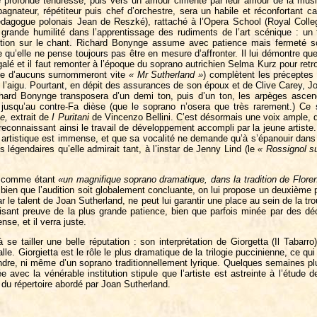
ne profonde tendresse, puis vers un amour cimenté par leur amour de la musi
gnateur, répétiteur puis chef d’orchestre, sera un habile et réconfortant c
dagogue polonais Jean de Reszké), rattaché à l’Opera School (Royal Colleg
rande humilité dans l’apprentissage des rudiments de l’art scénique : un tr
ntion sur le chant. Richard Bonynge assume avec patience mais fermeté son
re qu’elle ne pense toujours pas être en mesure d’affronter. Il lui démontre qu
négalé et il faut remonter à l’époque du soprano autrichien Selma Kurz pour re
(que d’aucuns surnommeront vite
« Mr Sutherland »
) complètent les préceptes 
s l’aigu. Pourtant, en dépit des assurances de son époux et de Clive Carey, J
ichard Bonynge transposera d’un demi ton, puis d’un ton, les arpèges asce
t jusqu’au contre-Fa dièse (que le soprano n’osera que très rarement.) C
ce,
extrait de
I Puritani
de Vincenzo Bellini. C’est désormais une voix ample, 
onnaissant ainsi le travail de développement accompli par la jeune artiste. 
rtistique est immense, et que sa vocalité ne demande qu’à s’épanouir dans un
 légendaires qu’elle admirait tant, à l’instar de Jenny Lind (le
« Rossignol s
te comme étant
«un magnifique soprano dramatique, dans la tradition de Flore
bien que l’audition soit globalement concluante, on lui propose un deuxième p
ar le talent de Joan Sutherland, ne peut lui garantir une place au sein de la 
aisant preuve de la plus grande patience, bien que parfois minée par des 
se, et il verra juste.
e tailler une belle réputation : son interprétation de Giorgetta (Il Tabarro
. Giorgietta est le rôle le plus dramatique de la trilogie puccinienne, ce qui 
endre, ni même d’un soprano traditionnellement lyrique. Quelques semaines pl
avec la vénérable institution stipule que l’artiste est astreinte à l’étude d
é du répertoire abordé par Joan Sutherland.