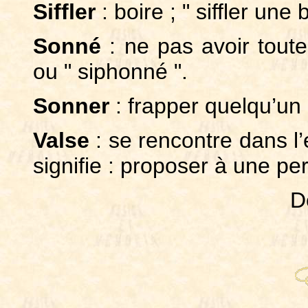
Siffler
: boire ; " siffler une b
Sonné
: ne pas avoir tout
ou " siphonné ".
Sonner
: frapper quelqu’un
Valse
: se rencontre dans l’e
signifie : proposer à une pe
D