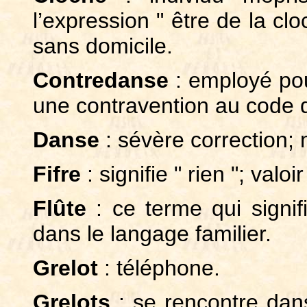
l’expression " être de la c
sans domicile.
Contredanse
: employé pou
une contravention au code d
Danse
: sévère correction;
Fifre
: signifie " rien "; valoir
Flûte
: ce terme qui signif
dans le langage familier.
Grelot
: téléphone.
Grelots
: se rencontre dans 