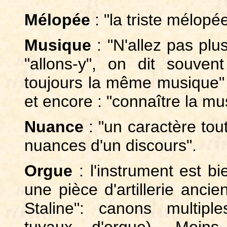
Mélopée
: "la triste mélop
Musique
: "N'allez pas plu
"allons-y", on dit souven
toujours la même musique" 
et encore : "connaître la mu
Nuance
: "un caractère tou
nuances d'un discours".
Orgue
: l'instrument est b
une pièce d'artillerie ancie
Staline": canons multipl